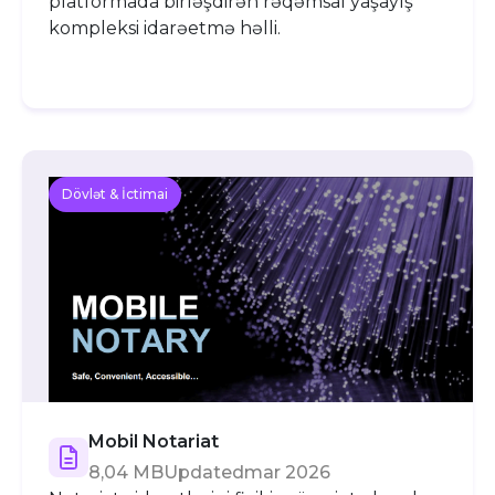
platformada birləşdirən rəqəmsal yaşayış
kompleksi idarəetmə həlli.
Dövlət & İctimai
Mobil Notariat
8,04 MB
Updated
mar 2026