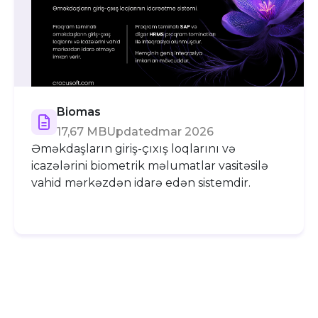
Biomas
17,67 MB
Updated
mar 2026
Əməkdaşların giriş-çıxış loqlarını və
icazələrini biometrik məlumatlar vasitəsilə
vahid mərkəzdən idarə edən sistemdir.