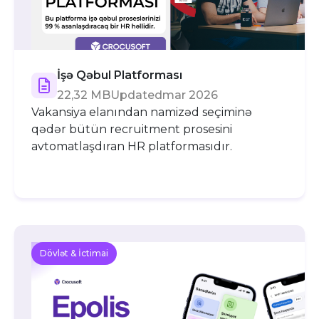
İşə Qəbul Platforması
22,32 MB
Updated
mar 2026
Vakansiya elanından namizəd seçiminə
qədər bütün recruitment prosesini
avtomatlaşdıran HR platformasıdır.
Dövlət & İctimai