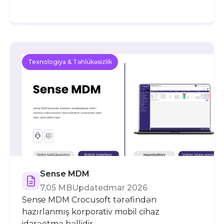
Texnologiya & Təhlükəsizlik
Sense MDM
7,05 MB
Updated
mar 2026
Sense MDM Crocusoft tərəfindən
hazırlanmış korporativ mobil cihaz
idarəetmə həllidir