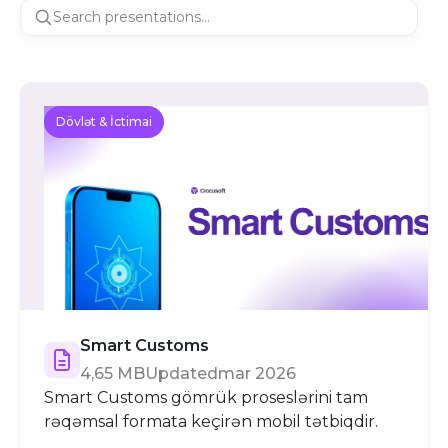
Dövlət & İctimai
Smart Customs
4,65 MB
Updated
mar 2026
Smart Customs gömrük proseslərini tam
rəqəmsal formata keçirən mobil tətbiqdir.