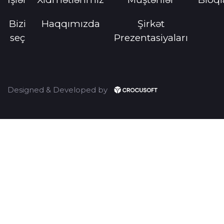
Bizi
Haqqımızda
Şirkət
Ləğv et
E-poçtu təsdiqlə
seç
Prezentasiyaları
Designed & Developed by