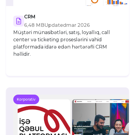
CRM
6,48 MB
Updated
mar 2026
Müştəri münasibətləri, satış, loyallıq, call
center və ticketing proseslərini vahid
platformada idarə edən hərtərəfli CRM
həllidir.
Korporativ