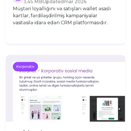
3,45 MB
Updated
mar 2026
Müştəri loyallığını və satışları wallet əsaslı
kartlar, fərdiləşdirilmiş kampaniyalar
vasitəsilə idarə edən CRM platformasıdır.
Korporativ