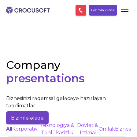
Bizimlə Əlaqə
Company
presentations
Biznesinizi rəqəmsal gələcəyə hazırlayan
təqdimatlar.
Bizimlə əlaqə
Texnologiya &
Dövlət &
All
Korporativ
Əmlak
Biznes
Təhlükəsizlik
İctimai