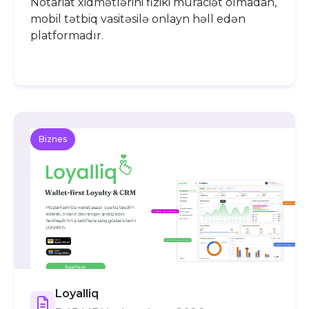
Notariat xidmətlərini fiziki müraciət olmadan,
mobil tətbiq vasitəsilə onlayn həll edən
platformadır.
Biznes
Loyalliq