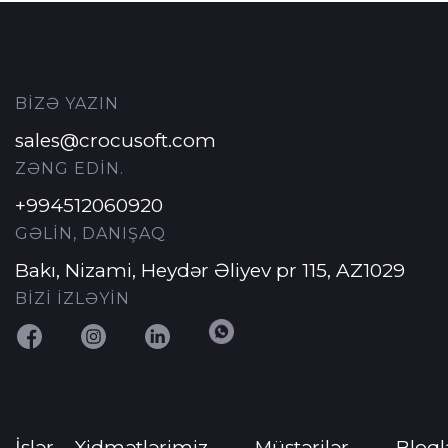
BİZƏ YAZIN
Ad
*
sales@crocusoft.com
ZƏNG EDİN.
+994512060920
Soyad
*
GƏLİN, DANIŞAQ
Bakı, Nizami, Heydər Əliyev pr 115, AZ1029
BİZİ İZLƏYİN
E-poçt
*
Telefon nömrəsi
*
İşlər
Xidmətlərimiz
Müştərilər
Bloql