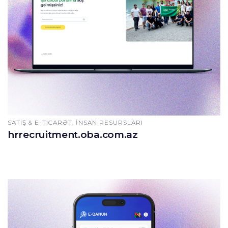
SATIŞ & E-TICARƏT, İNSAN RESURSLARI
hrrecruitment.oba.com.az