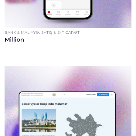
BANK & MALIYYƏ, SATIŞ & E-TICARƏT
Million