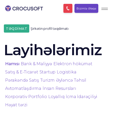
Bizimlə Əlaqə
TƏQDİMAT
Şirkətin profil təqdimatı
Layihələrimiz
Hamısı
Bank & Maliyyə
Elektron hökümət
Satış & E-Ticarət
Startup
Logistika
Pərakəndə Satış
Turizm
Əyləncə
Təhsil
Avtomatlaşdırma
İnsan Resursları
Korporativ Portfolio
Loyallıq
İcma İdarəçiliyi
Həyat tərzi