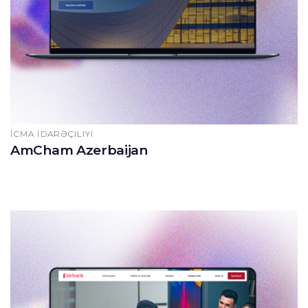
İCMA İDARƏÇILIYI
AmCham Azerbaijan