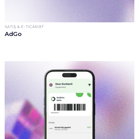
SATIŞ & E-TICARƏT
AdGo