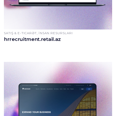
SATIŞ & E-TICARƏT, İNSAN RESURSLARI
hrrecruitment.retail.az