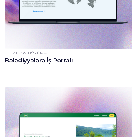
ELEKTRON HÖKÜMƏT
Bələdiyyələrə İş Portalı