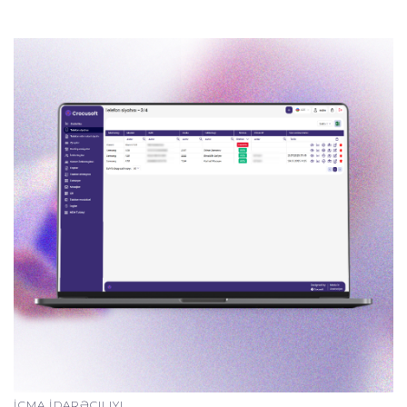
İCMA İDARƏÇILIYI