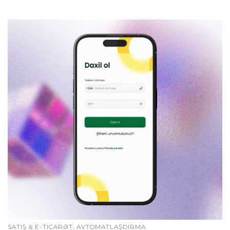
SATIŞ & E-TICARƏT, AVTOMATLAŞDIRMA