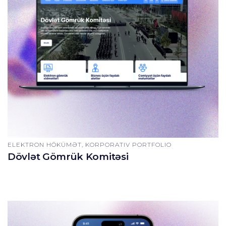
ELEKTRON HÖKÜMƏT, KORPORATIV PORTFOLIO
Dövlət Gömrük Komitəsi