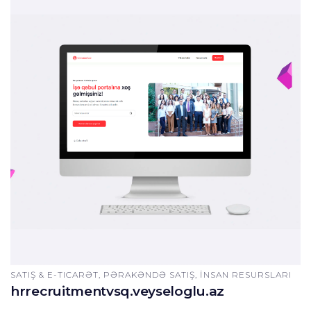
SATIŞ & E-TICARƏT, PƏRAKƏNDƏ SATIŞ, İNSAN RESURSLARI
hrrecruitmentvsq.veyseloglu.az