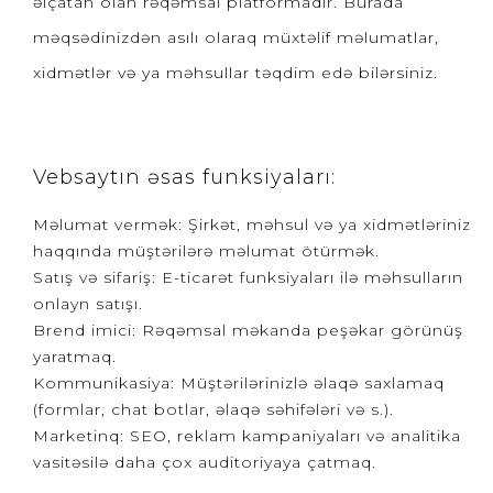
əlçatan olan rəqəmsal platformadır. Burada
məqsədinizdən asılı olaraq müxtəlif məlumatlar,
xidmətlər və ya məhsullar təqdim edə bilərsiniz.
Vebsaytın əsas funksiyaları:
Məlumat vermək: Şirkət, məhsul və ya xidmətləriniz
haqqında müştərilərə məlumat ötürmək.
Satış və sifariş: E-ticarət funksiyaları ilə məhsulların
onlayn satışı.
Brend imici: Rəqəmsal məkanda peşəkar görünüş
yaratmaq.
Kommunikasiya: Müştərilərinizlə əlaqə saxlamaq
(formlar, chat botlar, əlaqə səhifələri və s.).
Marketinq: SEO, reklam kampaniyaları və analitika
vasitəsilə daha çox auditoriyaya çatmaq.