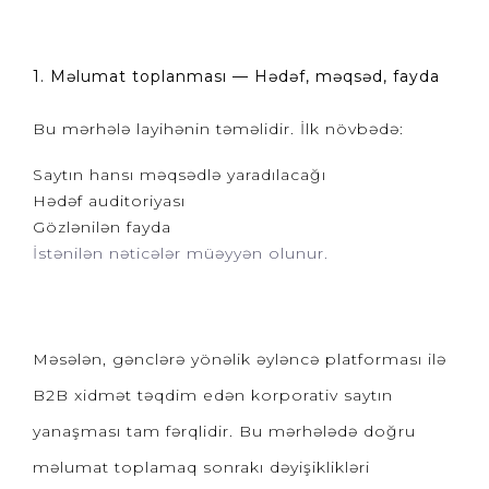
1. Məlumat toplanması — Hədəf, məqsəd, fayda
Bu mərhələ layihənin təməlidir. İlk növbədə:
Saytın hansı məqsədlə yaradılacağı
Hədəf auditoriyası
Gözlənilən fayda
İstənilən nəticələr
müəyyən olunur.
Məsələn, gənclərə yönəlik əyləncə platforması ilə
B2B xidmət təqdim edən korporativ saytın
yanaşması tam fərqlidir. Bu mərhələdə doğru
məlumat toplamaq sonrakı dəyişiklikləri