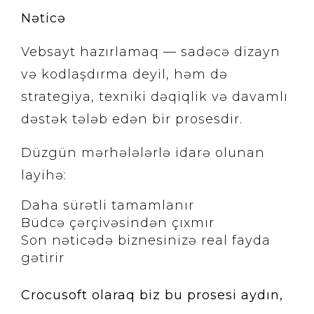
Nəticə
Vebsayt hazırlamaq — sadəcə dizayn
və kodlaşdırma deyil, həm də
strategiya, texniki dəqiqlik və davamlı
dəstək tələb edən bir prosesdir.
Düzgün mərhələlərlə idarə olunan
layihə:
Daha sürətli tamamlanır
Büdcə çərçivəsindən çıxmır
Son nəticədə biznesinizə real fayda
gətirir
Crocusoft olaraq biz bu prosesi aydın,