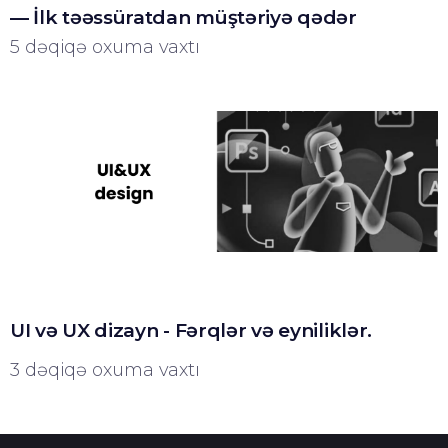
— İlk təəssüratdan müştəriyə qədər
5 dəqiqə oxuma vaxtı
UI və UX dizayn - Fərqlər və eyniliklər.
3 dəqiqə oxuma vaxtı