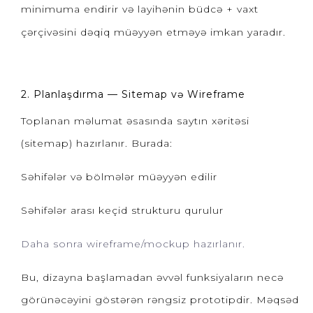
minimuma endirir və layihənin büdcə + vaxt
çərçivəsini dəqiq müəyyən etməyə imkan yaradır.
2. Planlaşdırma — Sitemap və Wireframe
Toplanan məlumat əsasında saytın xəritəsi
(sitemap) hazırlanır. Burada:
Səhifələr və bölmələr müəyyən edilir
Səhifələr arası keçid strukturu qurulur
Daha sonra wireframe/mockup hazırlanır
.
Bu, dizayna başlamadan əvvəl funksiyaların necə
görünəcəyini göstərən rəngsiz prototipdir. Məqsəd