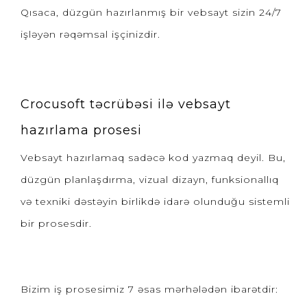
Qısaca, düzgün hazırlanmış bir vebsayt sizin 24/7
işləyən rəqəmsal işçinizdir.
Crocusoft təcrübəsi ilə vebsayt
hazırlama prosesi
Vebsayt hazırlamaq sadəcə kod yazmaq deyil. Bu,
düzgün planlaşdırma, vizual dizayn, funksionallıq
və texniki dəstəyin birlikdə idarə olunduğu sistemli
bir prosesdir.
Bizim iş prosesimiz 7 əsas mərhələdən ibarətdir: