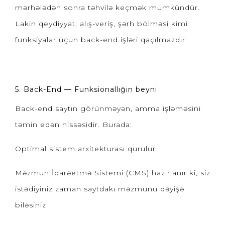
mərhələdən sonra təhvilə keçmək mümkündür.
Lakin qeydiyyat, alış-veriş, şərh bölməsi kimi
funksiyalar üçün back-end işləri qaçılmazdır.
5. Back-End — Funksionallığın beyni
Back-end saytın görünməyən, amma işləməsini
təmin edən hissəsidir. Burada:
Optimal sistem arxitekturası qurulur
Məzmun İdarəetmə Sistemi (CMS) hazırlanır ki, siz
istədiyiniz zaman saytdakı məzmunu dəyişə
biləsiniz