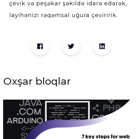
çevik və peşəkar şəkildə idarə edərək,
layihənizi rəqəmsal uğura çeviririk.
Oxşar bloqlar