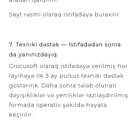
aradan qaldırılır
Sayt rəsmi olaraq istifadəyə buraxılır
7. Texniki dəstək — İstifadədən sonra
da yanınızdayıq
Crocusoft olaraq istifadəyə verilmiş hər
layihəyə ilk 3 ay pulsuz texniki dəstək
göstəririk. Daha sonra tələb olunan
dəyişikliklər və yeniliklər razılaşdırılmış
formada operativ şəkildə həyata
keçirilir.