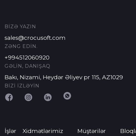
BİZƏ YAZIN
sales@crocusoft.com
ZƏNG EDİN.
+994512060920
GƏLİN, DANIŞAQ
Bakı, Nizami, Heydər Əliyev pr 115, AZ1029
BİZİ İZLƏYİN
İşlər
Xidmətlərimiz
Müştərilər
Bloql