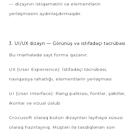
— dizaynın istiqamətini və elementlərin
yerləşməsini aydınlaşdırmaqdır.
3. UI/UX dizayn — Görünüş və istifadəçi təcrübəsi
Bu mərhələdə sayt forma qazanır:
UX (User Experience): İstifadəçi təcrübəsi,
naviqasiya rahatlığı, elementlərin yerləşməsi
UI (User Interface): Rəng palitrası, fontlar, şəkillər,
ikonlar və vizual üslub
Crocusoft olaraq bütün dizaynları layihəyə xüsusi
olaraq hazırlayırıq. Müştəri ilə təsdiqlənən son