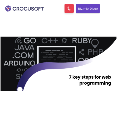
Bizimlə Əlaqə