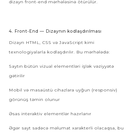
dizayn front-end mərhələsinə ötürülür.
4. Front-End — Dizaynın kodlaşdırılması
Dizayn HTML, CSS və JavaScript kimi
texnologiyalarla kodlaşdırılır. Bu mərhələdə:
Saytın bütün vizual elementləri işlək vəziyyətə
gətirilir
Mobil və masaüstü cihazlara uyğun (responsiv)
görünüş təmin olunur
Əsas interaktiv elementlər hazırlanır
Əgər sayt sadəcə məlumat xarakterli olacaqsa, bu