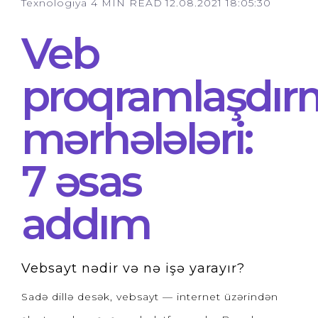
Texnologiya
4 MIN READ
12.08.2021 18:05:30
Veb
proqramlaşdır
mərhələləri:
7 əsas
addım
Vebsayt nədir və nə işə yarayır?
Sadə dillə desək, vebsayt — internet üzərindən