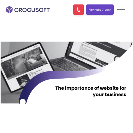
Bizimlə Əlaqə