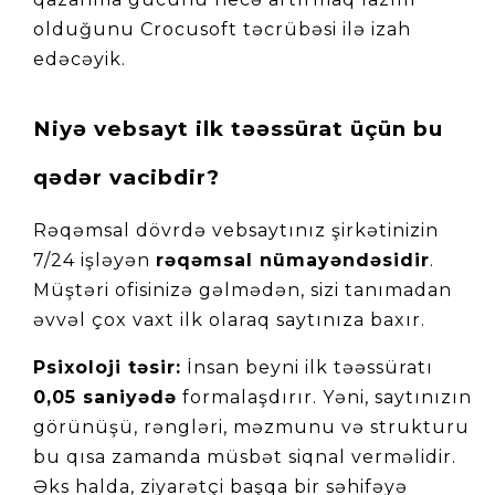
olduğunu Crocusoft təcrübəsi ilə izah 
edəcəyik.
Niyə vebsayt ilk təəssürat üçün bu 
qədər vacibdir?
Rəqəmsal dövrdə vebsaytınız şirkətinizin 
7/24 işləyən 
rəqəmsal nümayəndəsidir
. 
Müştəri ofisinizə gəlmədən, sizi tanımadan 
əvvəl çox vaxt ilk olaraq saytınıza baxır.
Psixoloji təsir:
 İnsan beyni ilk təəssüratı 
0,05 saniyədə
 formalaşdırır. Yəni, saytınızın 
görünüşü, rəngləri, məzmunu və strukturu 
bu qısa zamanda müsbət siqnal verməlidir. 
Əks halda, ziyarətçi başqa bir səhifəyə 