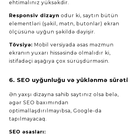
ehtimalınız yüksəkdir.
Responsiv dizayn
 odur ki, saytın bütün 
elementləri (şəkil, mətn, butonlar) ekran 
ölçüsünə uyğun şəkildə dəyişir.
Tövsiyə:
 Mobil versiyada əsas məzmun 
ekranın yuxarı hissəsində olmalıdır ki, 
istifadəçi aşağıya çox sürüşdürməsin.
6. SEO uyğunluğu və yüklənmə sürəti
Ən yaxşı dizayna sahib saytınız olsa belə, 
əgər SEO baxımından 
optimallaşdırılmayıbsa, Google-da 
tapılmayacaq.
SEO əsasları: