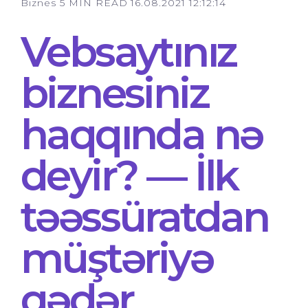
Biznes
5 MIN READ
16.08.2021 12:12:14
Vebsaytınız
biznesiniz
haqqında nə
deyir? — İlk
təəssüratdan
müştəriyə
qədər