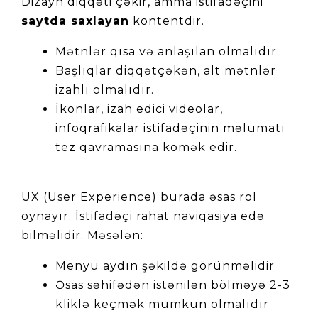
Dizayn diqqəti çəkir, amma istifadəçini 
saytda saxlayan
 kontentdir.
Mətnlər qısa və anlaşılan olmalıdır.
Başlıqlar diqqətçəkən, alt mətnlər 
izahlı olmalıdır.
İkonlar, izah edici videolar, 
infoqrafikalar istifadəçinin məlumatı 
tez qavramasına kömək edir.
UX (User Experience) burada əsas rol 
oynayır. İstifadəçi rahat naviqasiya edə 
bilməlidir. Məsələn:
Menyu aydın şəkildə görünməlidir
Əsas səhifədən istənilən bölməyə 2-3 
kliklə keçmək mümkün olmalıdır