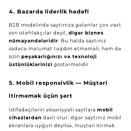
4. Bazarda liderlik hədəfi
B2B modelində saytınıza gələnlər çox vaxt 
son istehlakçılar deyil, 
digər biznes 
nümayəndələridir
. Bu halda saytınız 
sadəcə məlumat təqdim etməməli, həm də 
sizin 
peşəkarlığınızı və texnoloji 
üstünlüklərinizi
 göstərməlidir.
5. Mobil responsivlik — Müştəri 
itirməmək üçün şərt
İstifadəçilərin əksəriyyəti saytlara 
mobil 
cihazlardan
 daxil olur. Əgər saytınız mobil 
ekranlara uyğun deyilsə, müştəri itirmək 