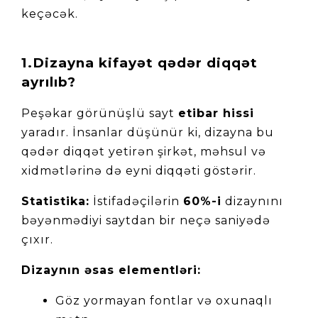
keçəcək.
1.Dizayna kifayət qədər diqqət
ayrılıb?
Peşəkar görünüşlü sayt 
etibar hissi
yaradır. İnsanlar düşünür ki, dizayna bu 
qədər diqqət yetirən şirkət, məhsul və 
xidmətlərinə də eyni diqqəti göstərir.
Statistika:
 İstifadəçilərin 
60%-i
 dizaynını 
bəyənmədiyi saytdan bir neçə saniyədə 
çıxır.
Dizaynın əsas elementləri:
Göz yormayan fontlar və oxunaqlı 