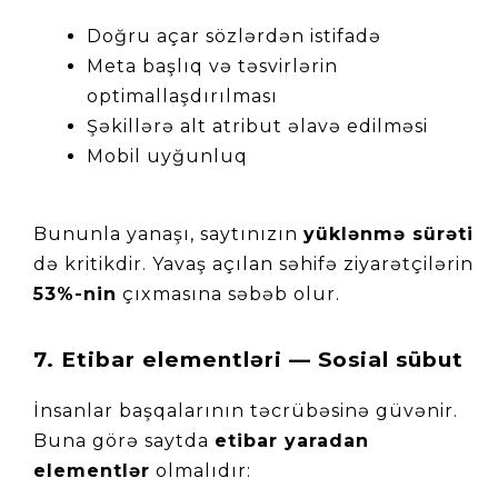
Doğru açar sözlərdən istifadə
Meta başlıq və təsvirlərin 
optimallaşdırılması
Şəkillərə alt atribut əlavə edilməsi
Mobil uyğunluq
Bununla yanaşı, saytınızın 
yüklənmə sürəti
də kritikdir. Yavaş açılan səhifə ziyarətçilərin 
53%-nin
 çıxmasına səbəb olur.
7. Etibar elementləri — Sosial sübut
İnsanlar başqalarının təcrübəsinə güvənir. 
Buna görə saytda 
etibar yaradan 
elementlər
 olmalıdır: