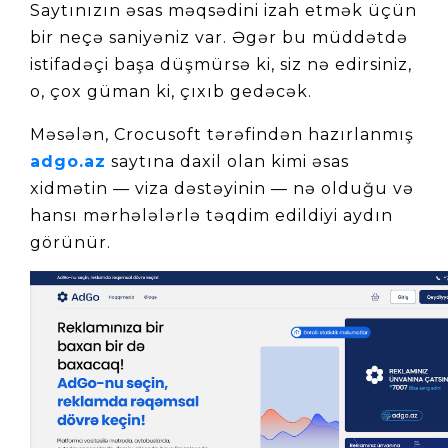
Saytınızın əsas məqsədini izah etmək üçün 
bir neçə saniyəniz var. Əgər bu müddətdə 
istifadəçi başa düşmürsə ki, siz nə edirsiniz, 
o, çox güman ki, çıxıb gedəcək.
Məsələn, Crocusoft tərəfindən hazırlanmış 
adgo.az
 saytına daxil olan kimi əsas 
xidmətin — viza dəstəyinin — nə olduğu və 
hansı mərhələlərlə təqdim edildiyi aydın 
görünür.