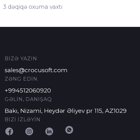
3 dəqiqə oxuma vaxtı
BİZƏ YAZIN
sales@crocusoft.com
ZƏNG EDİN.
+994512060920
GƏLİN, DANIŞAQ
Bakı, Nizami, Heydər Əliyev pr 115, AZ1029
BİZİ İZLƏYİN