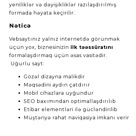
yeniliklər və dəyişikliklər razılaşdırılmış 
formada həyata keçirilir.
Nəticə
Vebsaytınız yalnız internetdə görünmək 
üçün yox, biznesinizin 
ilk təəssüratını
formalaşdırmaq üçün əsas vasitədir.
 Uğurlu sayt:
Gözəl dizayna malikdir
Məqsədini aydın çatdırır
Mobil cihazlara uyğundur
SEO baxımından optimallaşdırılıb
Etibar elementləri ilə gücləndirilib
Müştəriyə rahat naviqasiya imkanı verir