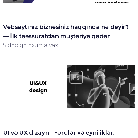
Vebsaytınız biznesiniz haqqında nə deyir?
— İlk təəssüratdan müştəriyə qədər
5 dəqiqə oxuma vaxtı
UI və UX dizayn - Fərqlər və eyniliklər.