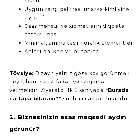
mətn
Uyğun rəng palitrası (marka kimliyinə 
uyğun)
Əsas məhsul və xidmətlərin diqqətə 
çatdırılması
Minimal, amma təsirli qrafik elementlər
Anlaşılan ikon və butonlar
Tövsiyə:
 Dizayn yalnız gözə xoş görünməli 
deyil, həm də istifadəçiyə istiqamət 
verməlidir. Ziyarətçi ilk 5 saniyədə 
“Burada 
nə tapa bilərəm?”
 sualına cavab almalıdır.
2. Biznesinizin əsas məqsədi aydın 
görünür?