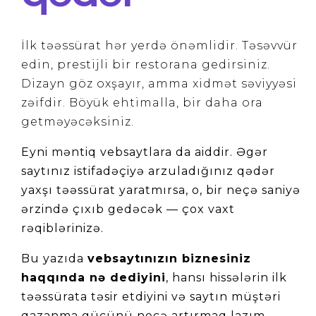
İlk təəssürat hər yerdə önəmlidir. Təsəvvür
edin, prestijli bir restorana gedirsiniz.
Dizayn göz oxşayır, amma xidmət səviyyəsi
zəifdir. Böyük ehtimalla, bir daha ora
getməyəcəksiniz.
Eyni məntiq vebsaytlara da aiddir. Əgər 
saytınız istifadəçiyə arzuladığınız qədər 
yaxşı təəssürat yaratmırsa, o, bir neçə saniyə 
ərzində çıxıb gedəcək — çox vaxt 
rəqiblərinizə.
Bu yazıda 
vebsaytınızın biznesiniz 
haqqında nə dediyini
, hansı hissələrin ilk 
təəssürata təsir etdiyini və saytın müştəri 
qazanma gücünü necə artırmaq lazım 