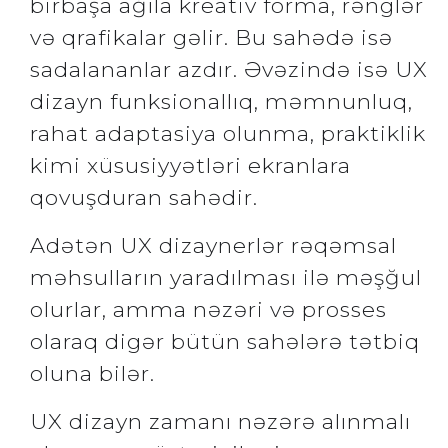
birbaşa ağıla kreativ forma, rənglər
və qrafikalar gəlir. Bu sahədə isə
sadalananlar azdır. Əvəzində isə UX
dizayn funksionallıq, məmnunluq,
rahat adaptasiya olunma, praktiklik
kimi xüsusiyyətləri ekranlara
qovuşduran sahədir.
Adətən UX dizaynerlər rəqəmsal
məhsulların yaradılması ilə məşğul
olurlar, amma nəzəri və prosses
olaraq digər bütün sahələrə tətbiq
oluna bilər.
UX dizayn zamanı nəzərə alınmalı