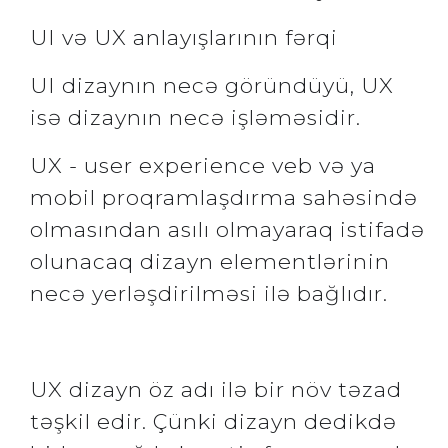
UI və UX anlayışlarının fərqi
UI dizaynın necə göründüyü, UX
isə dizaynın necə işləməsidir.
UX - user experience veb və ya
mobil proqramlaşdırma sahəsində
olmasından asılı olmayaraq istifadə
olunacaq dizayn elementlərinin
necə yerləşdirilməsi ilə bağlıdır.
UX dizayn öz adı ilə bir növ təzad
təşkil edir. Çünki dizayn dedikdə