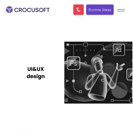
Bizimlə Əlaqə