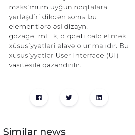
maksimum uyğun nöqtələrə
yerləşdirildikdən sonra bu
elementlərə əsl dizayn,
gözəgəlimlilik, diqqəti cəlb etmək
xüsusiyyətləri əlavə olunmalıdır. Bu
xüsusiyyətlər User Interface (UI)
vasitəsilə qazandırılır.
Similar news