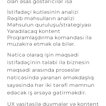
olan əsas göstəricilər isə
İstifadəçi kütləsinin analizi
Rəqib məhsulların analizi
Məhsulun quruluşu/strategiyası
Yaradılacaq kontent
Proqramlaşdırma komandası ilə
müzakirə etmək ola bilər.
Nəticə olaraq işin məqsədi
istifadəçinin tələbi ilə biznesin
məqsədi arasında proseslər
nəticəsində yaranan əməkdaşlıq
sayəsində hər iki tərəfi məmnun
edəcək iş ərsəyə gətirməkdir.
UX vasitəsilə düymələr və kontent