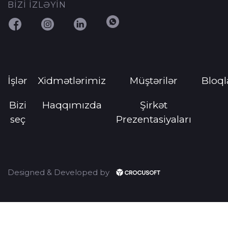
BİZİ İZLƏYİN
İşlər
Xidmətlərimiz
Müştərilər
Bloql
Bizi
Haqqımızda
Şirkət
seç
Prezentasiyaları
Designed & Developed by