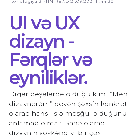
Texnologiya
3 MIN READ
21.09.2021 11:44:30
UI və UX
dizayn -
Fərqlər və
eyniliklər.
Digər peşələrdə olduğu kimi “Mən
dizaynerəm” deyən şəxsin konkret
olaraq hansı işlə məşğul olduğunu
anlamaq olmaz. Sahə olaraq
dizaynın söykəndiyi bir çox