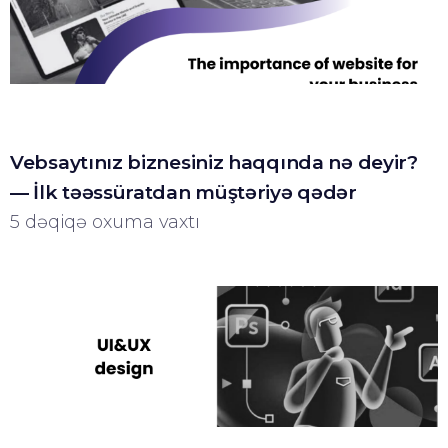
Vebsaytınız biznesiniz haqqında nə deyir?
— İlk təəssüratdan müştəriyə qədər
5 dəqiqə oxuma vaxtı