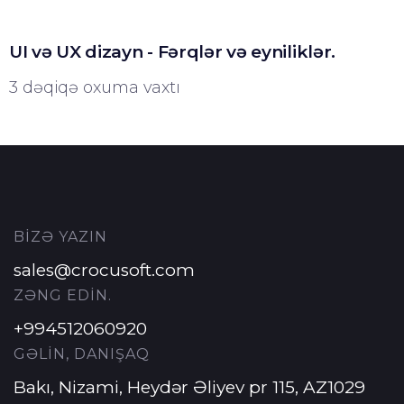
UI və UX dizayn - Fərqlər və eyniliklər.
3 dəqiqə oxuma vaxtı
BİZƏ YAZIN
sales@crocusoft.com
ZƏNG EDİN.
+994512060920
GƏLİN, DANIŞAQ
Bakı, Nizami, Heydər Əliyev pr 115, AZ1029