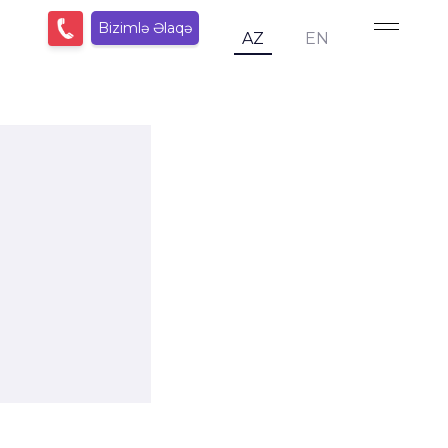
Bizimlə Əlaqə
AZ
EN