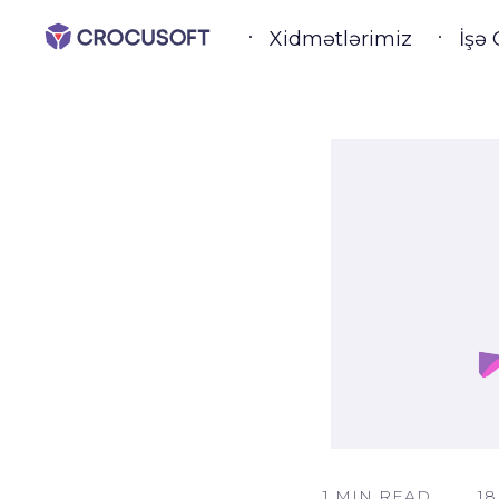
Xidmətlərimiz
İşə 
1 MIN READ
18