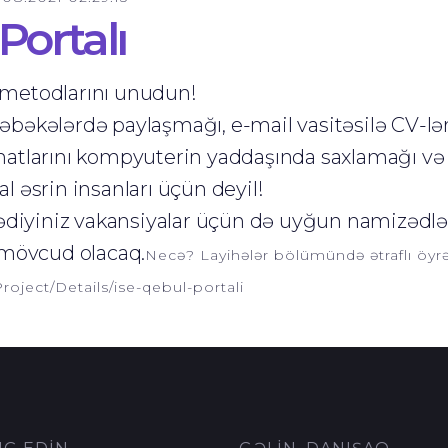
Portalı
ı metodlarını unudun!
 şəbəkələrdə paylaşmağı, e-mail vasitəsilə CV-lə
tlarını kompyuterin yaddaşında saxlamağı və 
 əsrin insanları üçün deyil!
diyiniz vakansiyalar
üçün də uyğun namizədlər
 mövcud olacaq.
Necə?
Layihələr bölümündə ətraflı öyrə
roject/Details/ise-qebul-portali