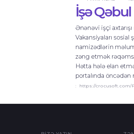
İşə Qəbul 
Ənənəvi işçi axtarış
Vakansiyaları sosial
namizədlərin məluma
zəng etmək rəqəmsal
Hətta hələ elan etmə
portalında öncədən
:
https://crocusoft.com/P