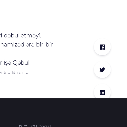
ri qəbul etməyi,
namizədlərə bir-bir
 İşə Qəbul
nə bilərisiniz