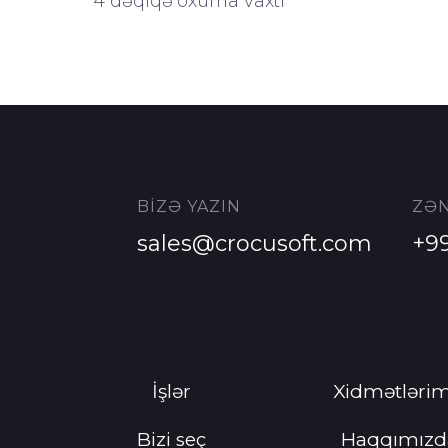
4 dəqiqə oxuma vaxtı
BİZƏ YAZIN
ZƏN
sales@crocusoft.com
+9
İşlər
Xidmətlərim
Bizi seç
Haqqımızd