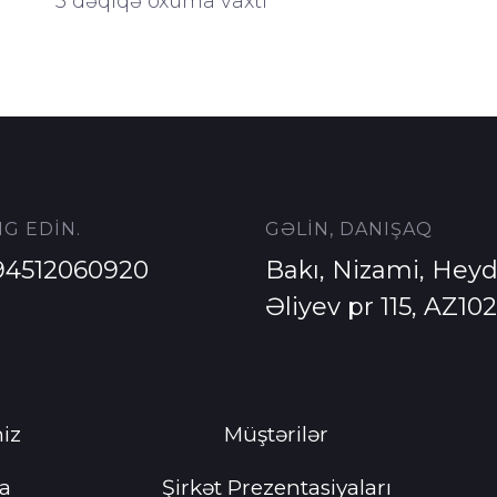
müştəriyə qədər
5 dəqiqə oxuma vaxtı
G EDİN.
GƏLİN, DANIŞAQ
94512060920
Bakı, Nizami, Heyd
Əliyev pr 115, AZ10
iz
Müştərilər
a
Şirkət Prezentasiyaları