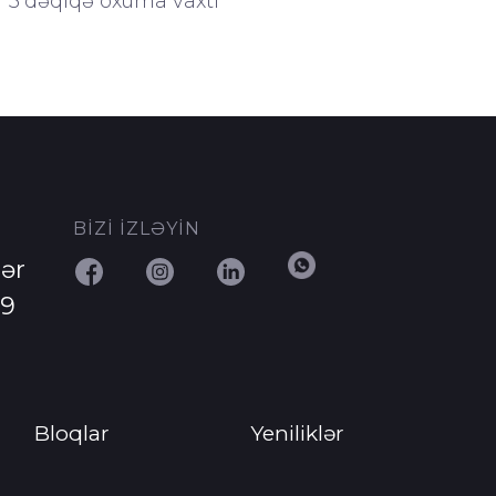
3 dəqiqə oxuma vaxtı
BİZİ İZLƏYİN
ər
29
Bloqlar
Yeniliklər