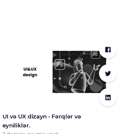
UI və UX dizayn - Fərqlər və
eyniliklər.