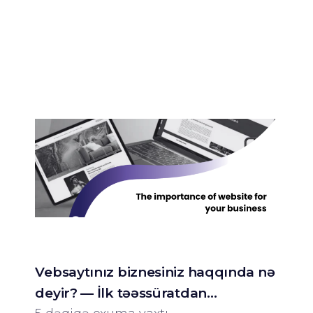
Vebsaytınız biznesiniz haqqında nə
deyir? — İlk təəssüratdan