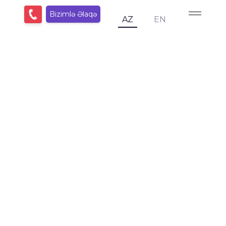
Bizimlə Əlaqə
AZ
EN