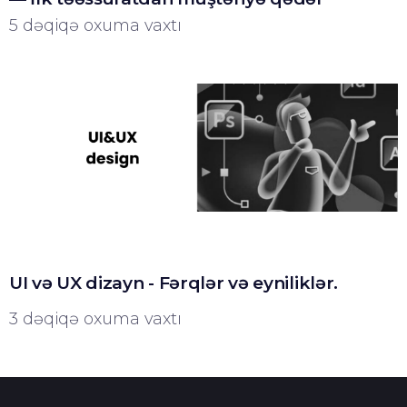
5 dəqiqə oxuma vaxtı
UI və UX dizayn - Fərqlər və eyniliklər.
3 dəqiqə oxuma vaxtı