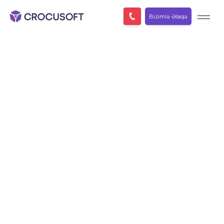
Bizimlə Əlaqə