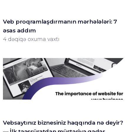
Veb proqramlaşdırmanın mərhələləri: 7
əsas addım
4 dəqiqə oxuma vaxtı
Vebsaytınız biznesiniz haqqında nə deyir?
— İlk təəssüratdan müştəriyə qədər