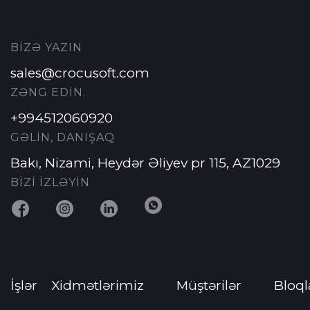
BİZƏ YAZIN
sales@crocusoft.com
ZƏNG EDİN.
+994512060920
GƏLİN, DANIŞAQ
Bakı, Nizami, Heydər Əliyev pr 115, AZ1029
BİZİ İZLƏYİN
İşlər
Xidmətlərimiz
Müştərilər
Bloql