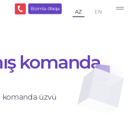
Bizimlə Əlaqə
AZ
EN
lmış komanda
zin komanda üzvü