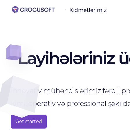
Xidmətlərimiz
Layihələriniz 
İnnovativ mühəndislərimiz fərqli p
kimi, operativ və professional şəkild
Get started