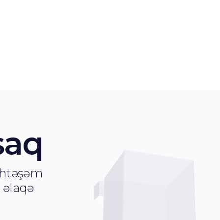
 üçün
un üçün
şaq
öhtəşəm
ə əlaqə