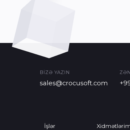
BİZƏ YAZIN
ZƏN
sales@crocusoft.com
+9
İşlər
Xidmətlərim