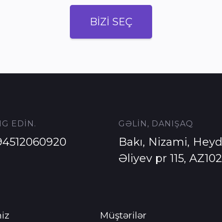
BİZİ SEÇ
G EDİN.
GƏLİN, DANIŞAQ
94512060920
Bakı, Nizami, Heyd
Əliyev pr 115, AZ10
iz
Müştərilər