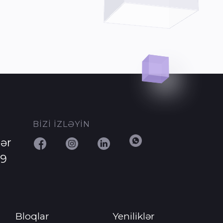
BİZİ İZLƏYİN
ər
29
Bloqlar
Yeniliklər