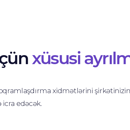
üçün
xüsusi ayrı
roqramlaşdırma xidmətlərini şirkətini
ə icra edəcək.