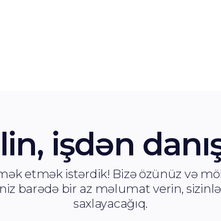
edilmiş proqram yoxlanması,
proqramınızın uğur qazanması
ən vacib hallardan biridir. Bun
də Crocusoft şirkətinə güvənə
bilərsiniz.
lin, işdən danı
ömək etmək istərdik! Bizə özünüz və m
niz barədə bir az məlumat verin, sizinl
saxlayacağıq.