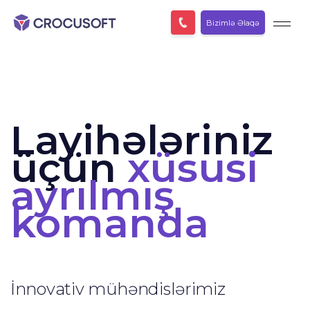
Bizimlə Əlaqə
Layihələriniz
üçün
xüsusi
ayrılmış
komanda
İnnovativ mühəndislərimiz