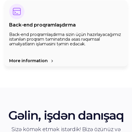
texnologiyaları istifadə edirik
Back-end proqramlaşdırma
Back-end proqramlaşdırma sizin üçün hazırlayacağımız
istənilən proqram təminatında əsas rəqəmsal
əməliyatların işləməsini təmin edəcək.
Alqoritmlərin qurulması, İstifadəçilərdən qəbul edilən
sorğular, göndərilən cavablar, məlumatların ötürüldüyü
baza, serverlər kimi sütun əhəmiyyətli proqram
More information
infrastrukturunun hazırlanması əsas back-end
Daim yeni texnologiyalar tətbiq etməklə daha dəqiq və
xidmətləridir.
təhlükəsiz sistemlər yaratmaq bizim üçün başlıca
prioritetdir.
Gəlin, işdən danışaq
Sizə kömək etmək istərdik! Bizə özünüz və