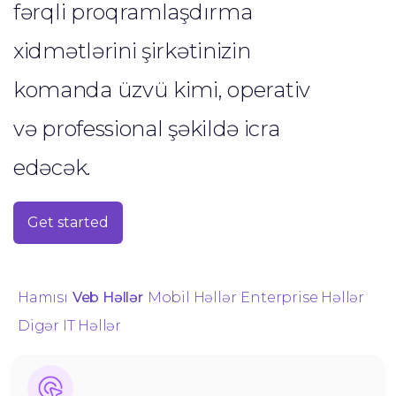
fərqli proqramlaşdırma
xidmətlərini şirkətinizin
komanda üzvü kimi, operativ
və professional şəkildə icra
edəcək.
Get started
Hamısı
Veb Həllər
Mobil Həllər
Enterprise Həllər
Digər IT Həllər