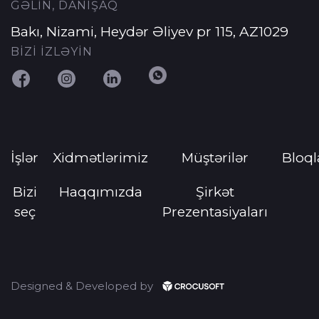
GƏLİN, DANIŞAQ
Bakı, Nizami, Heydər Əliyev pr 115, AZ1029
BİZİ İZLƏYİN
İşlər
Xidmətlərimiz
Müştərilər
Bloql
Bizi
Haqqımızda
Şirkət
seç
Prezentasiyaları
Designed & Developed by