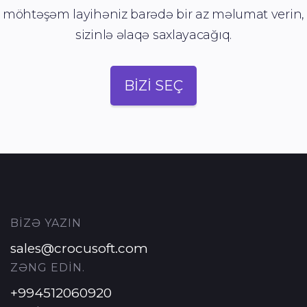
möhtəşəm layihəniz barədə bir az məlumat verin,
sizinlə əlaqə saxlayacağıq.
BİZİ SEÇ
BİZƏ YAZIN
sales@crocusoft.com
ZƏNG EDİN.
+994512060920