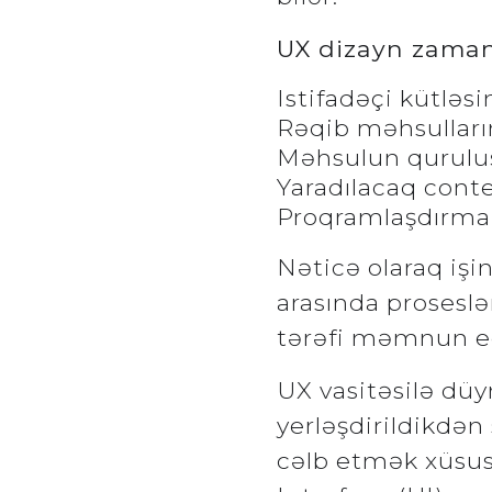
UX dizayn zamanı
Istifadəçi kütləsi
Rəqib məhsulların
Məhsulun quruluş
Yaradılacaq cont
Proqramlaşdırma 
Nəticə olaraq işi
arasında proseslə
tərəfi məmnun ed
UX vasitəsilə d
yerləşdirildikdən
cəlb etmək xüsusi