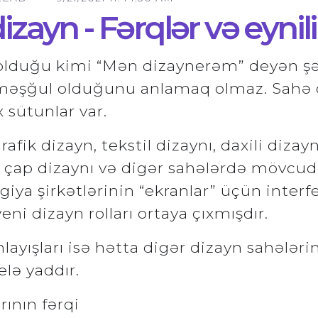
izayn - Fərqlər və eynili
olduğu kimi “Mən dizaynerəm” deyən şə
ə məşğul olduğunu anlamaq olmaz. Sahə 
 sütunlar var.
rafik dizayn, tekstil dizaynı, daxili diza
, çap dizaynı və digər sahələrdə mövcud
iya şirkətlərinin “ekranlar” üçün interfe
eni dizayn rolları ortaya çıxmışdır.
layışları isə hətta digər dizayn sahələr
lə yaddır.
rının fərqi