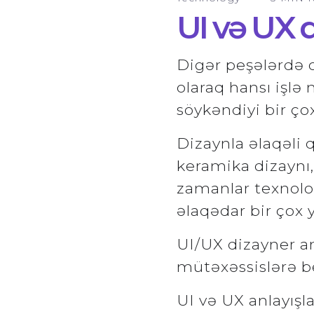
UI və UX d
Digər peşələrdə 
olaraq hansı işl
söykəndiyi bir çox
Dizaynla əlaqəli q
keramika dizaynı
zamanlar texnolog
əlaqədar bir çox y
UI/UX dizayner an
mütəxəssislərə be
UI və UX anlayışla