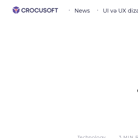
News
UI və UX diza
Technology
3 MIN 