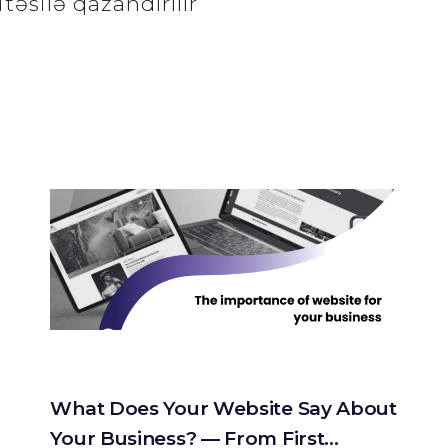
itəsilə qazandırılır
What Does Your Website Say About
Your Business? — From First