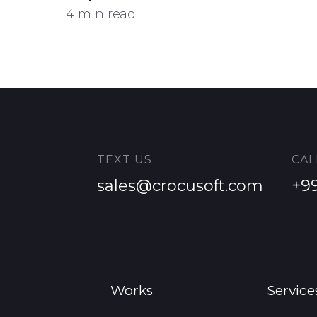
4 min read
TEXT US
CAL
sales@crocusoft.com
+9
Works
Service