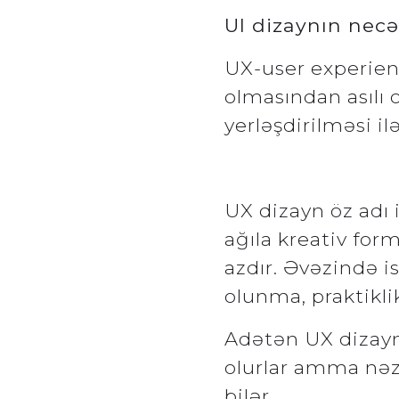
UI dizaynın necə
UX-user experien
olmasından asılı
yerləşdirilməsi ilə
UX dizayn öz adı 
ağıla kreativ form
azdır. Əvəzində 
olunma, praktikli
Adətən UX dizayn
olurlar amma nəzə
bilər.