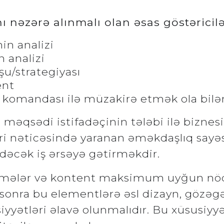
 nəzərə alınmalı olan əsas göstəricilə
nin analizi
 analizi
u/strategiyası
ent
komandası ilə müzakirə etmək ola bilər
n məqsədi istifadəçinin tələbi ilə bizne
ri nəticəsində yaranan əməkdaşlıq sayəs
əcək iş ərsəyə gətirməkdir.
üymələr və kontent maksimum uyğun nö
 sonra bu elementlərə əsl dizayn, gözəgəl
yyətləri əlavə olunmalıdır. Bu xüsusiyyə