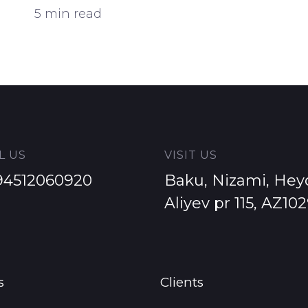
Impression to Customer
5 min read
L US
VISIT US
94512060920
Baku, Nizami, Hey
Aliyev pr 115, AZ10
s
Clients