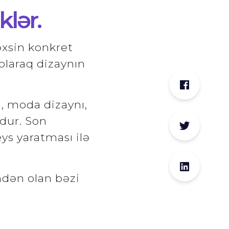
klər.
xsin konkret
olaraq dizaynın
yn, moda dizaynı,
dur. Son
ys yaratması ilə
indən olan bəzi