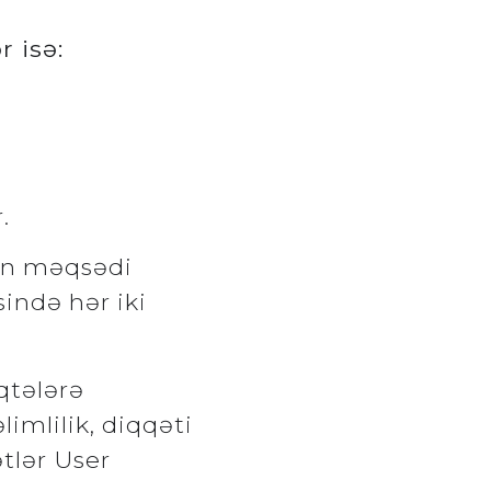
r isə:
.
sin məqsədi
ində hər iki
qtələrə
imlilik, diqqəti
tlər User