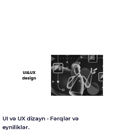
UI və UX dizayn - Fərqlər və
eyniliklər.