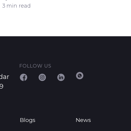
3 min read
FOLLOW US
dar
29
Blogs
News