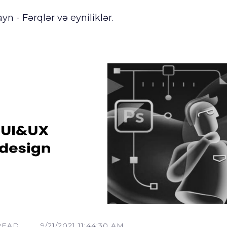
yn - Fərqlər və eyniliklər.
READ
9/21/2021 11:44:30 AM