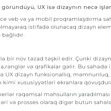
 göründüyü, UX isə dizaynın necə işlə
ce veb və ya mobil proqramlaşdırma sa
 olmayaraq istifadə olunacaq dizayn ele
 bağlıdır.
ilə bir növ təzad təşkil edir. Çünki diza
a,rənglər və qrafikalar gəlir. Bu sahədə 
isə UX dizayn funksionallıq, məmnunluq,
k kimi xüsusiyyətləri ekranlara qovuşdur
erlər rəqəmsal məhsulların yaradılması
ri və prosses olaraq digər bütün sahəl