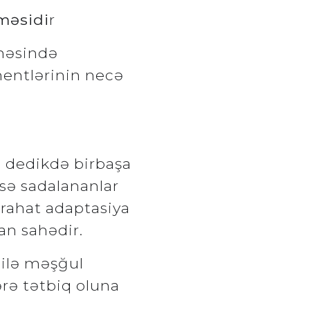
məsidi
r
həsində
mentlərinin necə
yn dedikdə birbaşa
isə sadalananlar
 rahat adaptasiya
an sahədir.
 ilə məşğul
ərə tətbiq oluna