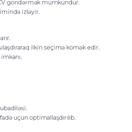
 CV göndərmək mümkündür.
mində izləyir.
rır.
rşılaşdıraraq ilkin seçimə kömək edir.
 imkanı.
übadiləsi.
adə üçün optimallaşdırılıb.