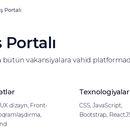
ş Portalı
 Portalı
ra bütün vakansiyalara vahid platformad
tlər
Texnologiyalar
UX dizayn, Front-
CSS, JavaScript,
oqramlaşdırma,
Bootstrap, ReactJ
end