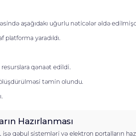
əsində aşağıdakı uğurlu nəticələr əldə edilmişd
f platforma yaradıldı.
resurslara qənaət edildi.
 bölüşdürülməsi təmin olundu.
.
ların Hazırlanması
 işə qəbul sistemləri və elektron portalların ha