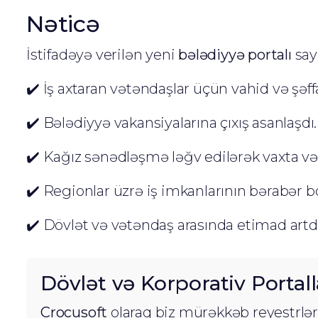
Nəticə
İstifadəyə verilən yeni
bələdiyyə portalı
say
✔️ İş axtaran vətəndaşlar üçün vahid və şəffa
✔️ Bələdiyyə vakansiyalarına çıxış asanlaşdı.
✔️ Kağız sənədləşmə ləğv edilərək vaxta və 
✔️ Regionlar üzrə iş imkanlarının bərabər
✔️ Dövlət və vətəndaş arasında etimad artdı
Dövlət və Korporativ Portal
Crocusoft
olaraq biz mürəkkəb reyestrlər,