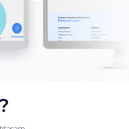
?
öhtəşəm