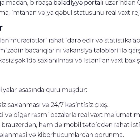
qalmadan, birbaşa
bələdiyyə portalı
üzərindən
, imtahan və ya qəbul statusunu real vaxt reji
r
an müraciətləri rahat idarə edir və statistika apa
amizədin bacarıqlarını vakansiya tələbləri ilə qa
əsiz şəkildə saxlanılması və istənilən vaxt baxış
iyalar əsasında qurulmuşdur:
 saxlanması və 24/7 kəsintisiz çıxış.
 və digər rəsmi bazalarla real vaxt məlumat m
rauzerdən, həm də mobil tətbiqdən rahat istif
ifrələnməsi və kiberhücumlardan qorunma.