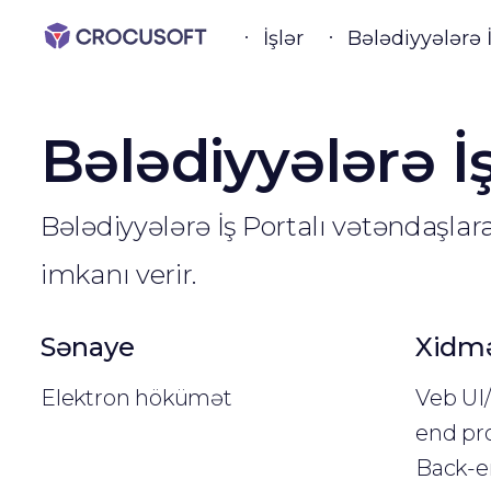
İşlər
Bələdiyyələrə İ
Bələdiyyələrə İş
Bələdiyyələrə İş Portalı vətəndaşla
imkanı verir.
Sənaye
Xidmə
Elektron hökümət
Veb UI/
end pr
Back-