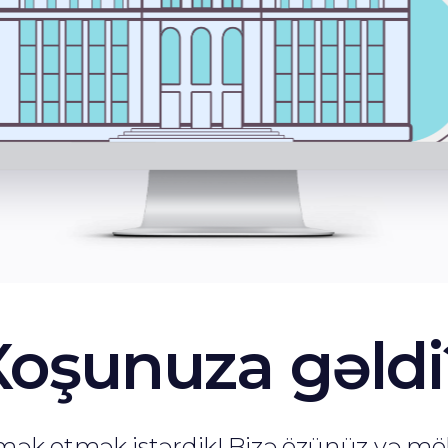
Xoşunuza gəldi
ömək etmək istərdik! Bizə özünüz və m