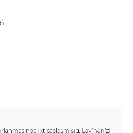
ir:
zırlanmasında ixtisaslaşmışıq. Layihənizi