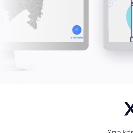
Sizə k