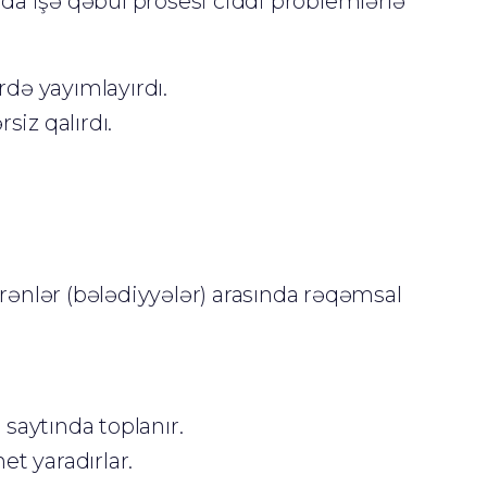
da işə qəbul prosesi ciddi problemlərlə
rdə yayımlayırdı.
iz qalırdı.
türənlər (bələdiyyələr) arasında rəqəmsal
z
saytında toplanır.
et yaradırlar.