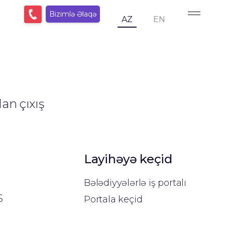
Bizimlə Əlaqə
AZ
EN
an çıxış
Layihəyə keçid
Bələdiyyələrlə iş portalı
S
Portala keçid