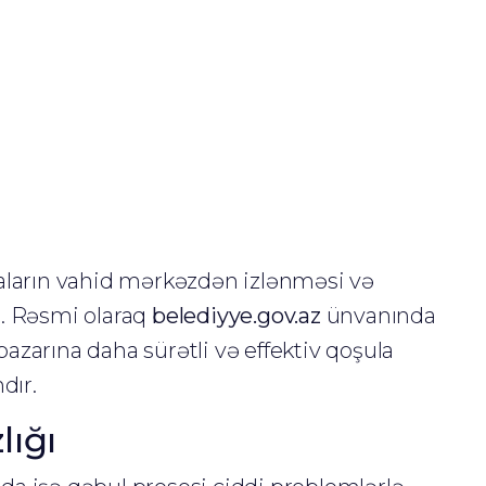
aların vahid mərkəzdən izlənməsi və
r. Rəsmi olaraq
belediyye.gov.az
ünvanında
azarına daha sürətli və effektiv qoşula
dır.
lığı