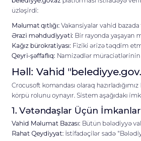
belediyye.gov.az
platforması istifadəyə ver
üzləşirdi:
Məlumat qıtlığı:
Vakansiyalar vahid bazada t
Ərazi məhdudiyyəti:
Bir rayonda yaşayan mü
Kağız bürokratiyası:
Fiziki ərizə təqdim etm
Qeyri-şəffaflıq:
Namizədlər müraciətlərinin 
Həll: Vahid "belediyye.gov
Crocusoft komandası olaraq hazırladığımız
körpü rolunu oynayır. Sistem aşağıdakı imk
1. Vətəndaşlar Üçün İmkanlar
Vahid Məlumat Bazası:
Bütün bələdiyyə vak
Rahat Qeydiyyat:
İstifadəçilər sadə "Bələdi