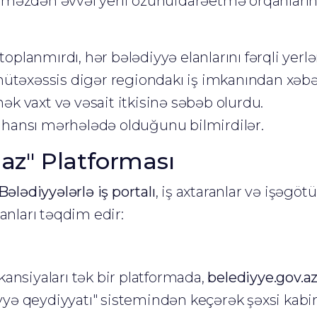
ilməzdən əvvəl yerli özünüidarəetmə orqanların
oplanmırdı, hər bələdiyyə elanlarını fərqli yerlə
təxəssis digər regiondakı iş imkanından xəbərs
ək vaxt və vəsait itkisinə səbəb olurdu.
hansı mərhələdə olduğunu bilmirdilər.
.az" Platforması
Bələdiyyələrlə iş portalı
, iş axtaranlar və işəgö
anları təqdim edir:
ansiyaları tək bir platformada,
belediyye.gov.a
yyə qeydiyyatı" sistemindən keçərək şəxsi kabin