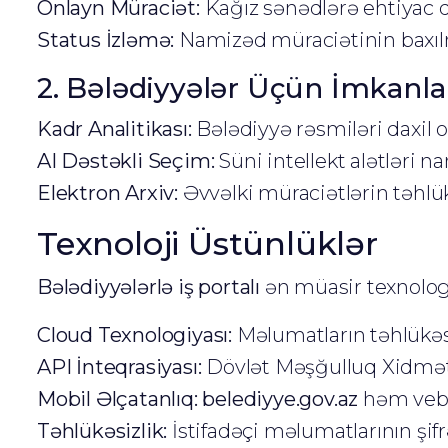
Onlayn Müraciət:
Kağız sənədlərə ehtiyac 
Status İzləmə:
Namizəd müraciətinin baxılma
2. Bələdiyyələr Üçün İmkanla
Kadr Analitikası:
Bələdiyyə rəsmiləri daxil ol
AI Dəstəkli Seçim:
Süni intellekt alətləri n
Elektron Arxiv:
Əvvəlki müraciətlərin təhlük
Texnoloji Üstünlüklər
Bələdiyyələrlə iş portalı
ən müasir texnolog
Cloud Texnologiyası:
Məlumatların təhlükəsiz
API İnteqrasiyası:
Dövlət Məşğulluq Xidməti
Mobil Əlçatanlıq:
belediyye.gov.az
həm veb b
Təhlükəsizlik:
İstifadəçi məlumatlarının ş