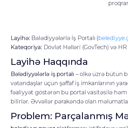
proqra
Layihə:
Bələdiyyələrlə İş Portalı (
belediyye.
Kateqoriya:
Dövlət Həlləri (GovTech) və HR
Layihə Haqqında
Bələdiyyələrlə iş portalı
– ölkə üzrə bütün 
vətəndaşlar üçün şəffaf iş imkanlarının ya
fəaliyyət göstərən bu portal vasitəsilə həm
bilirlər. Əvvəllər pərakəndə olan məlumatla
Problem: Parçalanmış Məl