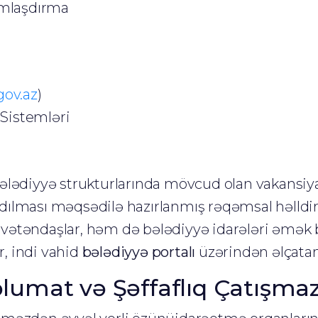
mlaşdırma
gov.az
)
 Sistemləri
bələdiyyə strukturlarında mövcud olan vakansiy
radılması məqsədilə hazırlanmış rəqəmsal həlldi
 vətəndaşlar, həm də bələdiyyə idarələri əmək b
r, indi vahid
bələdiyyə portalı
üzərindən əlçatan
umat və Şəffaflıq Çatışmaz