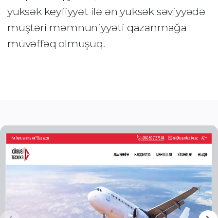
yüksək keyfiyyət ilə ən yüksək səviyyədə
müştəri məmnuniyyəti qazanmağa
müvəffəq olmuşuq.