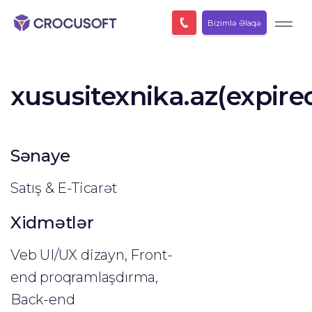
Bizimlə Əlaqə
xususitexnika.az(expire
Sənaye
Satış & E-Ticarət
Xidmətlər
Veb UI/UX dizayn, Front-
end proqramlaşdırma,
Back-end