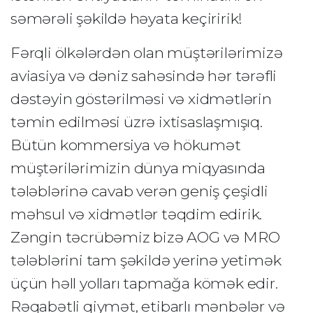
səmərəli şəkildə həyata keçiririk!
Fərqli ölkələrdən olan müştərilərimizə
aviasiya və dəniz sahəsində hər tərəfli
dəstəyin göstərilməsi və xidmətlərin
təmin edilməsi üzrə ixtisaslaşmışıq.
Bütün kommersiya və hökumət
müştərilərimizin dünya miqyasında
tələblərinə cavab verən geniş çeşidli
məhsul və xidmətlər təqdim edirik.
Zəngin təcrübəmiz bizə AOG və MRO
tələblərini tam şəkildə yerinə yetimək
üçün həll yolları tapmağa kömək edir.
Rəqabətli qiymət, etibarlı mənbələr və