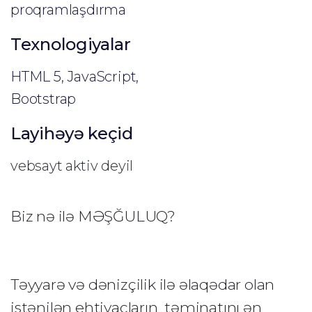
proqramlaşdırma
Texnologiyalar
HTML 5, JavaScript,
Bootstrap
Layihəyə keçid
vebsayt aktiv deyil
Biz nə ilə MƏŞĞULUQ?
Təyyarə və dənizçilik ilə əlaqədar olan
istənilən ehtiyacların təminatını ən