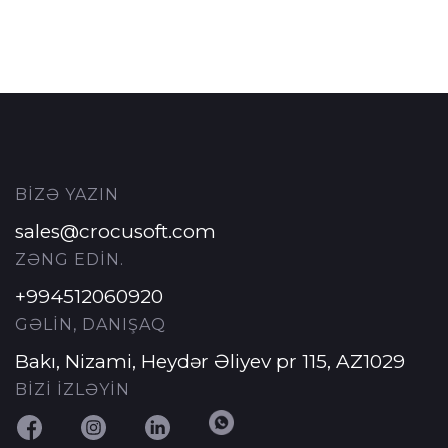
BİZƏ YAZIN
sales@crocusoft.com
ZƏNG EDİN.
+994512060920
GƏLİN, DANIŞAQ
Bakı, Nizami, Heydər Əliyev pr 115, AZ1029
BİZİ İZLƏYİN