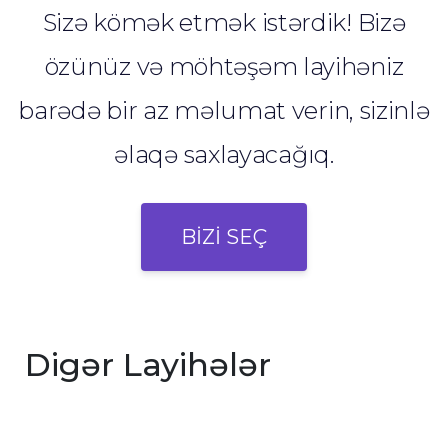
Sizə kömək etmək istərdik! Bizə
özünüz və möhtəşəm layihəniz
barədə bir az məlumat verin, sizinlə
əlaqə saxlayacağıq.
BİZİ SEÇ
Digər Layihələr