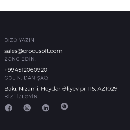
BİZƏ YAZIN
sales@crocusoft.com
ZƏNG EDİN.
+994512060920
GƏLİN, DANIŞAQ
Bakı, Nizami, Heydər Əliyev pr 115, AZ1029
BİZİ İZLƏYİN