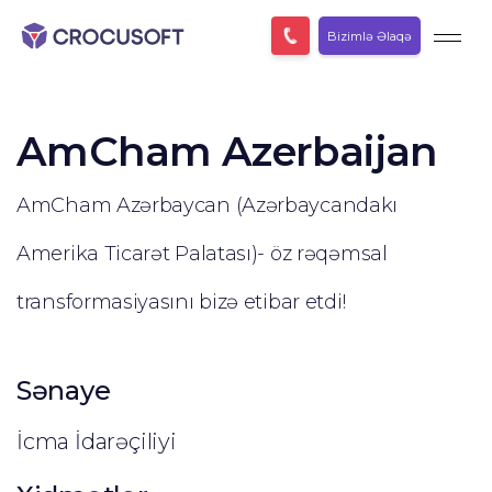
Bizimlə Əlaqə
AmCham Azerbaijan
AmCham Azərbaycan (Azərbaycandakı
Amerika Ticarət Palatası)- öz rəqəmsal
transformasiyasını bizə etibar etdi!
Sənaye
İcma İdarəçiliyi