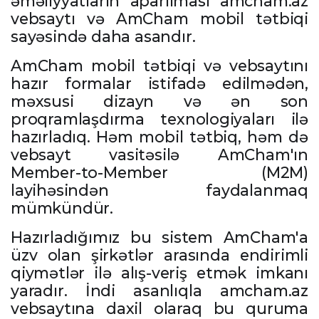
əməliyyatların aparılması amcham.az
vebsaytı və AmCham mobil tətbiqi
sayəsində daha asandır.
AmCham mobil tətbiqi və vebsaytını
hazır formalar istifadə edilmədən,
məxsusi dizayn və ən son
proqramlaşdırma texnologiyaları ilə
hazırladıq. Həm mobil tətbiq, həm də
vebsayt vasitəsilə AmCham'ın
Member-to-Member (M2M)
layihəsindən faydalanmaq
mümkündür.
Hazırladığımız bu sistem
AmCham'a
üzv olan şirkətlər arasında endirimli
qiymətlər ilə alış-veriş etmək imkanı
yaradır. İndi asanlıqla amcham.az
vebsaytına daxil olaraq bu quruma