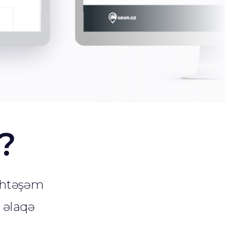
?
öhtəşəm
ə əlaqə