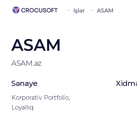
İşlər
ASAM
ASAM
ASAM.az
Sənaye
Xidmə
Korporativ Portfolio,
Loyallıq