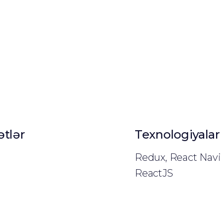
tlər
Texnologiyalar
Redux, React Navi
ReactJS