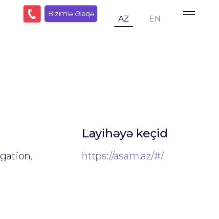
Bizimlə Əlaqə
AZ
EN
Layihəyə keçid
gation,
https://asam.az/#/