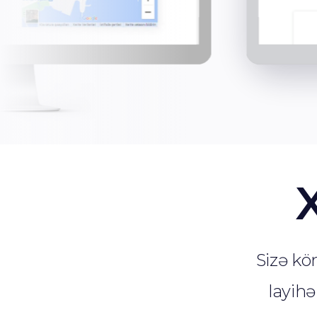
Sizə k
layihə