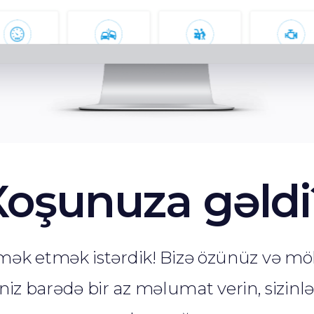
Xoşunuza gəldi
ömək etmək istərdik! Bizə özünüz və m
niz barədə bir az məlumat verin, sizinl