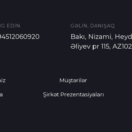
G EDİN.
GƏLİN, DANIŞAQ
94512060920
Bakı, Nizami, Heyd
Əliyev pr 115, AZ10
iz
Müştərilər
a
Şirkət Prezentasiyaları