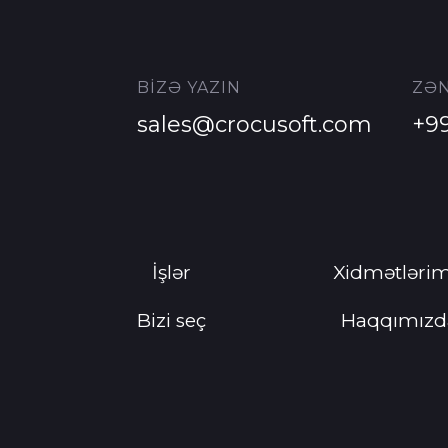
BİZƏ YAZIN
ZƏN
sales@crocusoft.com
+9
İşlər
Xidmətlərim
Bizi seç
Haqqımızd