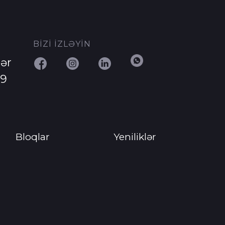
BİZİ İZLƏYİN
ər
29
Bloqlar
Yeniliklər