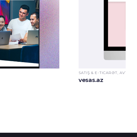
SATIŞ & E-TICARƏT, AVTOM
vesas.az