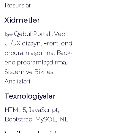
Resursları
Xidmətlər
İşə Qəbul Portalı, Veb
UI/UX dizayn, Front-end
proqramlaşdırma, Back-
end proqramlaşdırma,
Sistem və Biznes
Analizləri
Texnologiyalar
HTML 5, JavaScript,
Bootstrap, MySQL, .NET