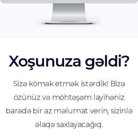
Xoşunuza gəldi?
Sizə kömək etmək istərdik! Bizə
özünüz və möhtəşəm layihəniz
barədə bir az məlumat verin, sizinlə
əlaqə saxlayacağıq.