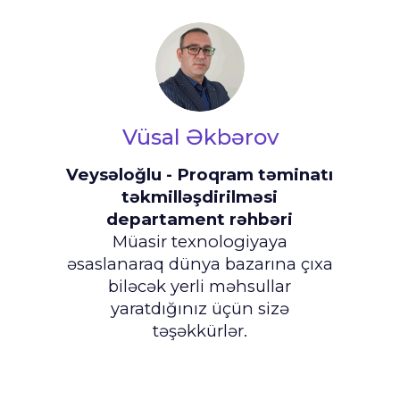
Vüsal Əkbərov
Veysəloğlu - Proqram təminatı
təkmilləşdirilməsi
departament rəhbəri
Müasir texnologiyaya
əsaslanaraq dünya bazarına çıxa
biləcək yerli məhsullar
yaratdığınız üçün sizə
təşəkkürlər.