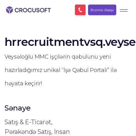
Bizimlə Əlaqə
hrrecruitmentvsq.veyse
Veysəloğlu MMC işçilərin qəbulunu yeni
hazırladığımız unikal “İşə Qəbul Portalı” ilə
həyata keçirir!
Sənaye
Satış & E-Ticarət,
Pərakəndə Satış, İnsan