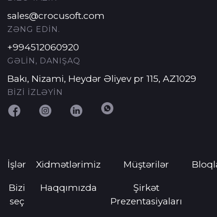
sales@crocusoft.com
ZƏNG EDİN.
+994512060920
GƏLİN, DANIŞAQ
Bakı, Nizami, Heydər Əliyev pr 115, AZ1029
BİZİ İZLƏYİN
İşlər
Xidmətlərimiz
Müştərilər
Bloql
Bizi
Haqqımızda
Şirkət
seç
Prezentasiyaları