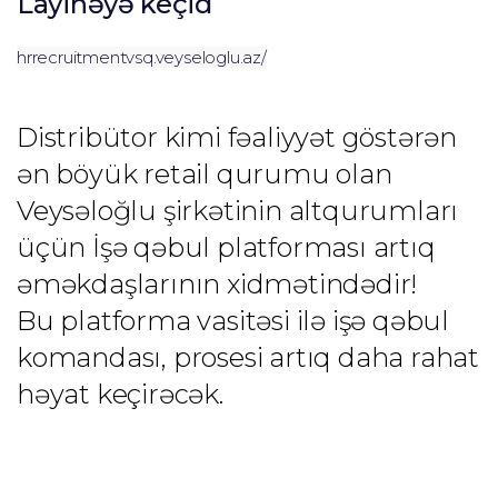
Layihəyə keçid
hrrecruitmentvsq.veyseloglu.az/
Distribütor kimi fəaliyyət göstərən 
ən böyük retail qurumu olan 
Veysəloğlu şirkətinin altqurumları 
üçün İşə qəbul platforması artıq 
əməkdaşlarının xidmətindədir!
Bu platforma vasitəsi ilə işə qəbul 
komandası, prosesi artıq daha rahat 
həyat keçirəcək.