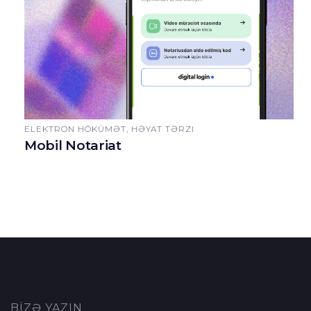
ELEKTRON HÖKÜMƏT, HƏYAT TƏRZI
Mobil Notariat
BİZƏ YAZIN