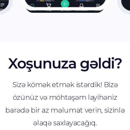
Xoşunuza gəldi?
Sizə kömək etmək istərdik! Bizə
özünüz və möhtəşəm layihəniz
barədə bir az məlumat verin, sizinlə
əlaqə saxlayacağıq.