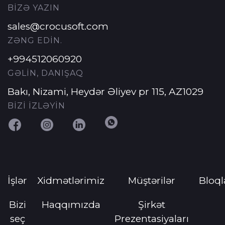
BİZƏ YAZIN
sales@crocusoft.com
ZƏNG EDİN.
+994512060920
GƏLİN, DANIŞAQ
Bakı, Nizami, Heydər Əliyev pr 115, AZ1029
BİZİ İZLƏYİN
İşlər
Xidmətlərimiz
Müştərilər
Bloql
Bizi
Haqqımızda
Şirkət
seç
Prezentasiyaları