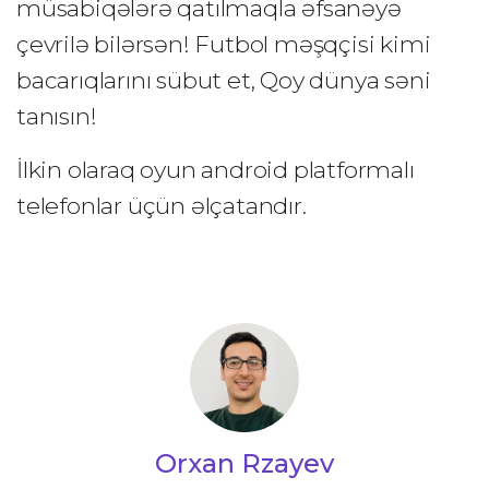
müsabiqələrə qatılmaqla əfsanəyə
çevrilə bilərsən! Futbol məşqçisi kimi
bacarıqlarını sübut et, Qoy dünya səni
tanısın!
İlkin olaraq oyun android platformalı
telefonlar üçün əlçatandır.
Orxan Rzayev