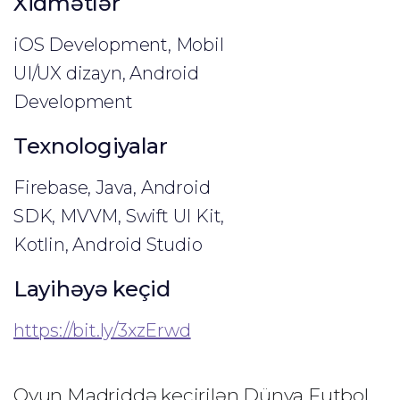
Xidmətlər
iOS Development, Mobil
UI/UX dizayn, Android
Development
Texnologiyalar
Firebase, Java, Android
SDK, MVVM, Swift UI Kit,
Kotlin, Android Studio
Layihəyə keçid
https://bit.ly/3xzErwd
Oyun Madriddə keçirilən Dünya Futbol