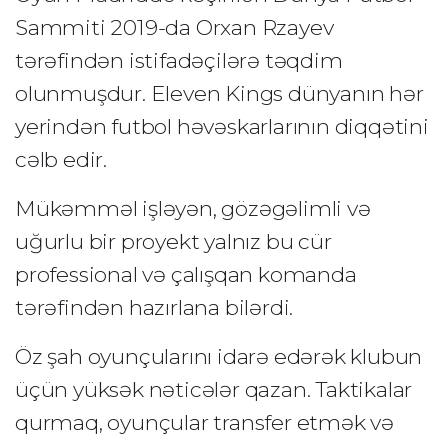
Sammiti 2019-da Orxan Rzayev
tərəfindən istifadəçilərə təqdim
olunmuşdur. Eleven Kings dünyanın hər
yerindən futbol həvəskarlarının diqqətini
cəlb edir.
Mükəmməl işləyən, gözəgəlimli və
uğurlu bir proyekt yalnız bu cür
professional və çalışqan komanda
tərəfindən hazırlana bilərdi.
Öz şah oyunçularını idarə edərək klubun
üçün yüksək nəticələr qazan. Taktikalar
qurmaq, oyunçular transfer etmək və