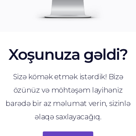
Xoşunuza gəldi?
Sizə kömək etmək istərdik! Bizə
özünüz və möhtəşəm layihəniz
barədə bir az məlumat verin, sizinlə
əlaqə saxlayacağıq.