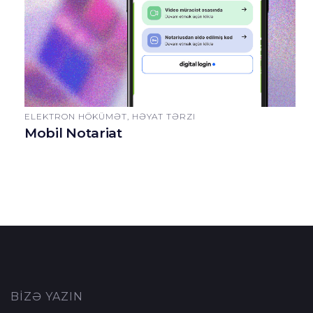
ELEKTRON HÖKÜMƏT, HƏYAT TƏRZI
Mobil Notariat
BİZƏ YAZIN