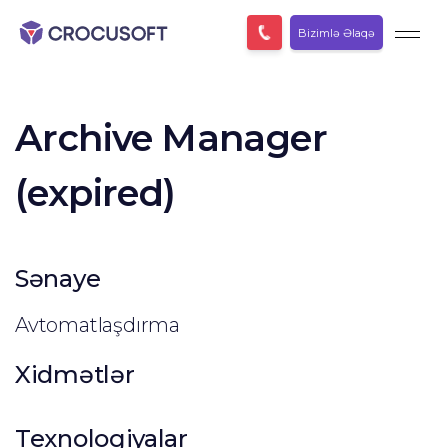
Bizimlə Əlaqə
Archive Manager
(expired)
Sənaye
Avtomatlaşdırma
Xidmətlər
Texnologiyalar