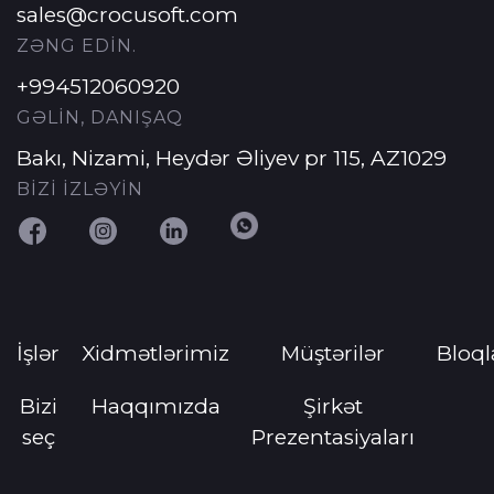
sales@crocusoft.com
ZƏNG EDİN.
+994512060920
GƏLİN, DANIŞAQ
Bakı, Nizami, Heydər Əliyev pr 115, AZ1029
BİZİ İZLƏYİN
İşlər
Xidmətlərimiz
Müştərilər
Bloql
Bizi
Haqqımızda
Şirkət
seç
Prezentasiyaları