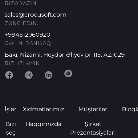
BİZƏ YAZIN
sales@crocusoft.com
ZƏNG EDİN.
+994512060920
GƏLİN, DANIŞAQ
Bakı, Nizami, Heydər Əliyev pr 115, AZ1029
BİZİ İZLƏYİN
İşlər
Xidmətlərimiz
Müştərilər
Bloql
Bizi
Haqqımızda
Şirkət
seç
Prezentasiyaları