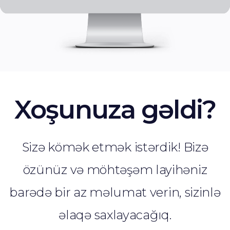
Xoşunuza gəldi?
Sizə kömək etmək istərdik! Bizə
özünüz və möhtəşəm layihəniz
barədə bir az məlumat verin, sizinlə
əlaqə saxlayacağıq.