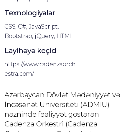
Texnologiyalar
CSS, C#, JavaScript,
Bootstrap, jQuery, HTML
Layihəyə keçid
https://www.cadenzaorch
estra.com/
Azərbaycan Dövlət Mədəniyyət və 
İncəsənət Universiteti (ADMİU) 
nəznində fəaliyyət göstərən 
Cadenza Orkestri (Cadenza 