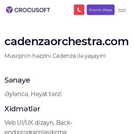
Bizimlə Əlaqə
cadenzaorchestra.com
Musiqinin həzzini Cadenza ilə yaşayın!
Sənaye
Əyləncə, Həyat tərzi
Xidmətlər
Veb UI/UX dizayn, Back-
end proqramlaşdırma