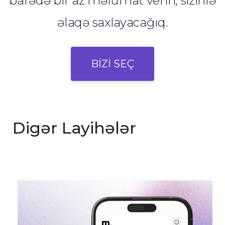
barədə bir az məlumat verin, sizinlə
əlaqə saxlayacağıq.
BİZİ SEÇ
Digər Layihələr