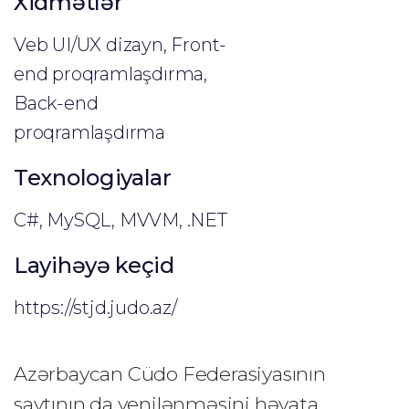
Xidmətlər
Veb UI/UX dizayn, Front-
end proqramlaşdırma,
Back-end
proqramlaşdırma
Texnologiyalar
C#, MySQL, MVVM, .NET
Layihəyə keçid
https://stjd.judo.az/
Azərbaycan Cüdo Federasiyasının 
saytının da yenilənməsini həyata 