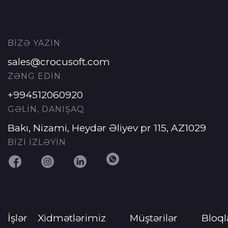
BİZƏ YAZIN
sales@crocusoft.com
ZƏNG EDİN.
+994512060920
GƏLİN, DANIŞAQ
Bakı, Nizami, Heydər Əliyev pr 115, AZ1029
BİZİ İZLƏYİN
İşlər
Xidmətlərimiz
Müştərilər
Bloql