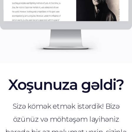
Xoşunuza gəldi?
Sizə kömək etmək istərdik! Bizə
özünüz və möhtəşəm layihəniz